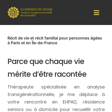
Skip
to
Toggl
content
Navig
Mon Approche
Récit de vie et récit familial pour personnes âgées
à Paris et en Île-de-France
Séances
Parce que chaque vie
Tarifs
mérite d’être racontée
Calendrier
Thérapeute spécialisée en analyse
Blog
transgénérationnelle, je me déplace à
Me Contacter
votre rencontre en EHPAD, résidence
seniors ou à domicile pour recueillir votre